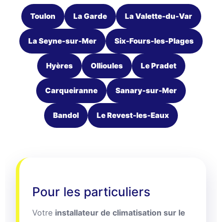
Toulon
La Garde
La Valette-du-Var
La Seyne-sur-Mer
Six-Fours-les-Plages
Hyères
Ollioules
Le Pradet
Carqueiranne
Sanary-sur-Mer
Bandol
Le Revest-les-Eaux
Pour les particuliers
Votre
installateur de climatisation sur le